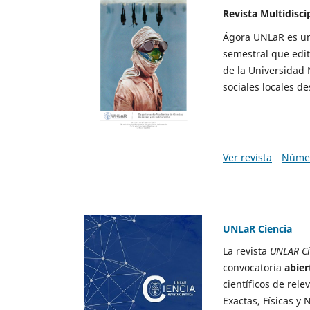
Revista Multidisci
Ágora UNLaR es una
semestral que edi
de la Universidad 
sociales locales d
Ver revista
Númer
UNLaR Ciencia
La revista
UNLAR Ci
convocatoria
abier
científicos de rele
Exactas, Físicas y