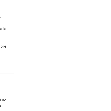
,
l
a la
ibre
l de
s